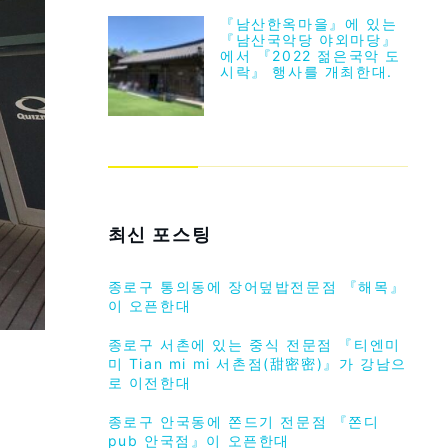
『남산한옥마을』에 있는
『남산국악당 야외마당』
에서 『2022 젊은국악 도
시락』 행사를 개최한대.
최신 포스팅
종로구 통의동에 장어덮밥전문점 『해목』
이 오픈한대
종로구 서촌에 있는 중식 전문점 『티엔미
미 Tian mi mi 서촌점(甜密密)』가 강남으
로 이전한대
종로구 안국동에 쫀드기 전문점 『쫀디
pub 안국점』이 오픈한대