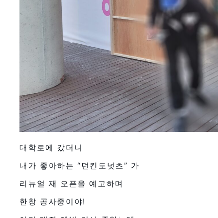
대학로에 갔더니
내가 좋아하는 “던킨도넛츠” 가
리뉴얼 재 오픈을 예고하며
한창 공사중이야!