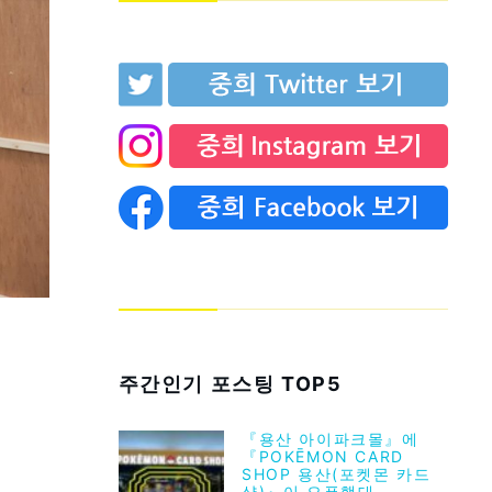
주간인기 포스팅 TOP5
『용산 아이파크몰』에
『POKĒMON CARD
SHOP 용산(포켓몬 카드
샵)』이 오픈했대