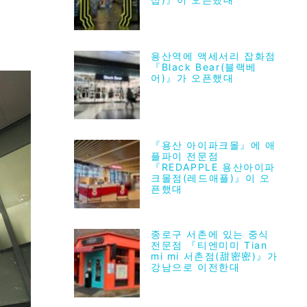
용산역에 액세서리 잡화점
『Black Bear(블랙베
어)』가 오픈했대
『용산 아이파크몰』에 애
플파이 전문점
『REDAPPLE 용산아이파
크몰점(레드애플)』이 오
픈했대
종로구 서촌에 있는 중식
전문점 『티엔미미 Tian
mi mi 서촌점(甜密密)』가
강남으로 이전한대