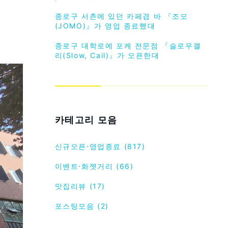
종로구 서촌에 있던 카페겸 바 『조모
(JOMO)』가 영업 종료했대
종로구 대학로에 포케 전문점 『슬로우캘
리(Slow, Cail)』가 오픈한대
카테고리 모음
신규오픈⋅영업종료 (817)
이벤트⋅화젯거리 (66)
맛집리뷰 (17)
포스팅모음 (2)