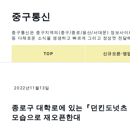
중구통신
중구통신은 중구지역의(중구/종로/용산/서대문) 정보사이트
등 다채로운 소식을 생생하고 빠르게 그리고 정성껏 전달해
TOP
신규오픈⋅영
2022년11월13일
종로구 대학로에 있는『던킨도넛츠
모습으로 재오픈한대