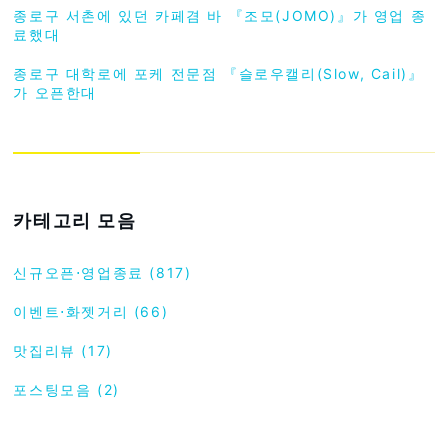
종로구 서촌에 있던 카페겸 바 『조모(JOMO)』가 영업 종
료했대
종로구 대학로에 포케 전문점 『슬로우캘리(Slow, Cail)』
가 오픈한대
카테고리 모음
신규오픈⋅영업종료 (817)
이벤트⋅화젯거리 (66)
맛집리뷰 (17)
포스팅모음 (2)