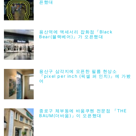
픈했대
용산역에 액세서리 잡화점『Black
Bear(블랙베어)』가 오픈했대
용산구 삼각지에 오픈한 필름 현상소
『pixel per inch (픽셀 퍼 인치)』에 가봤
어
종로구 체부동에 바움쿠헨 전문점 『THE
BAUM(더바움)』이 오픈했대