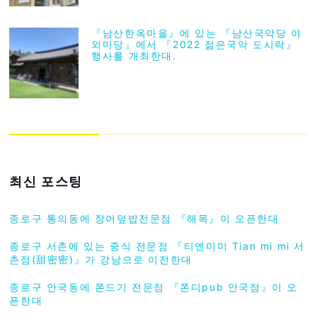
『남산한옥마을』에 있는 『남산국악당 야
외마당』에서 『2022 젊은국악 도시락』
행사를 개최한대.
최신 포스팅
종로구 통의동에 장어덮밥전문점 『해목』이 오픈한대
종로구 서촌에 있는 중식 전문점 『티엔미미 Tian mi mi 서
촌점(甜密密)』가 강남으로 이전한대
종로구 안국동에 쫀드기 전문점 『쫀디pub 안국점』이 오
픈한대