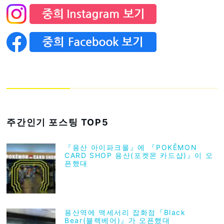
주간인기 포스팅 TOP5
『용산 아이파크몰』에 『POKĒMON
CARD SHOP 용산(포켓몬 카드샵)』이 오
픈했대
용산역에 액세서리 잡화점『Black
Bear(블랙베어)』가 오픈했대