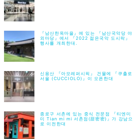
『남산한옥마을』에 있는 『남산국악당 야
외마당』에서 『2022 젊은국악 도시락』
행사를 개최한대.
신용산 『아모레퍼시픽』 건물에 『쿠촐로
서울 (CUCCIOLO)』이 오픈한대
종로구 서촌에 있는 중식 전문점 『티엔미
미 Tian mi mi 서촌점(甜密密)』가 강남으
로 이전한대