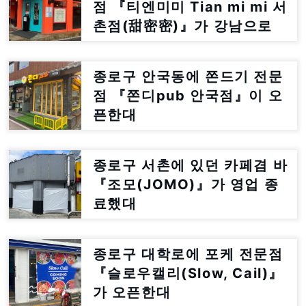
점 『티엔미미 Tian mi mi 서
촌점(甜密密)』가 강남으로
이전한대
종로구 안국동에 쫀드기 전문
점 『쫀디pub 안국점』이 오
픈한대
종로구 서촌에 있던 카페겸 바
『조모(JOMO)』가 영업 종
료했대
종로구 대학로에 포케 전문점
『슬로우캘리(Slow, Cail)』
가 오픈한대