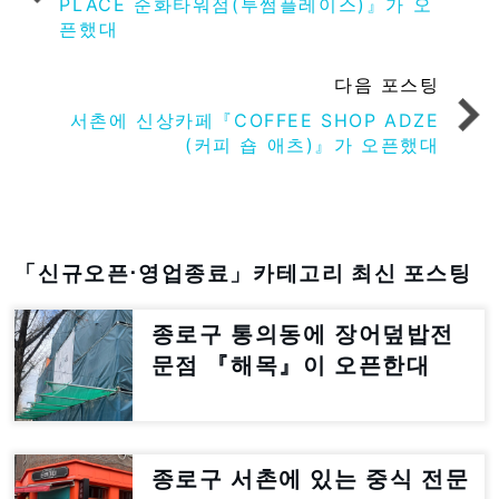
PLACE 순화타워점(투썸플레이스)』가 오
픈했대
다음 포스팅
서촌에 신상카페『COFFEE SHOP ADZE
(커피 숍 애츠)』가 오픈했대
「신규오픈⋅영업종료」카테고리 최신 포스팅
종로구 통의동에 장어덮밥전
문점 『해목』이 오픈한대
종로구 서촌에 있는 중식 전문