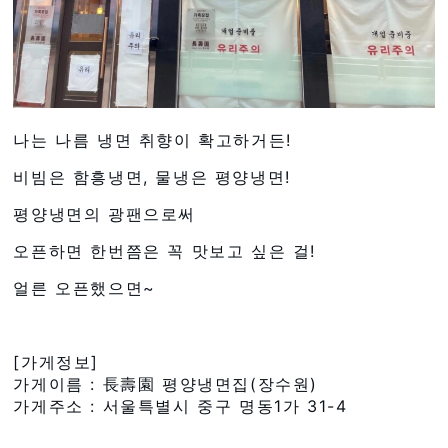
나는 나름 냉면 취향이 확고하거든!
비빔은 함흥냉면, 물냉은 평양냉면!
평양냉면의 광팬으로써
오픈하면 한번쯤은 꼭 맛보고 싶은 걸!
얼른 오픈했으면~
[가게정보]
가게이름 : 長壽園 평양냉면집(장수원)
가게주소 : 서울특별시 중구 명동1가 31-4