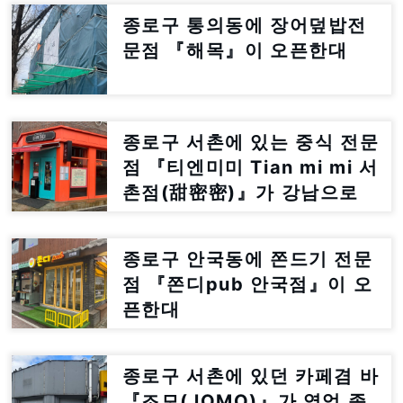
종로구 통의동에 장어덮밥전
문점 『해목』이 오픈한대
종로구 서촌에 있는 중식 전문
점 『티엔미미 Tian mi mi 서
촌점(甜密密)』가 강남으로
이전한대
종로구 안국동에 쫀드기 전문
점 『쫀디pub 안국점』이 오
픈한대
종로구 서촌에 있던 카페겸 바
『조모(JOMO)』가 영업 종