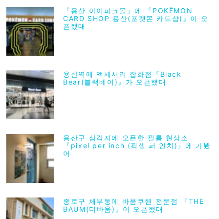
『용산 아이파크몰』에 『POKĒMON
CARD SHOP 용산(포켓몬 카드샵)』이 오
픈했대
용산역에 액세서리 잡화점『Black
Bear(블랙베어)』가 오픈했대
용산구 삼각지에 오픈한 필름 현상소
『pixel per inch (픽셀 퍼 인치)』에 가봤
어
종로구 체부동에 바움쿠헨 전문점 『THE
BAUM(더바움)』이 오픈했대