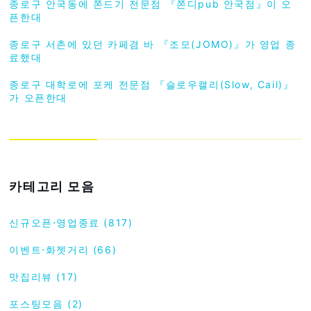
종로구 안국동에 쫀드기 전문점 『쫀디pub 안국점』이 오
픈한대
종로구 서촌에 있던 카페겸 바 『조모(JOMO)』가 영업 종
료했대
종로구 대학로에 포케 전문점 『슬로우캘리(Slow, Cail)』
가 오픈한대
카테고리 모음
신규오픈⋅영업종료 (817)
이벤트⋅화젯거리 (66)
맛집리뷰 (17)
포스팅모음 (2)