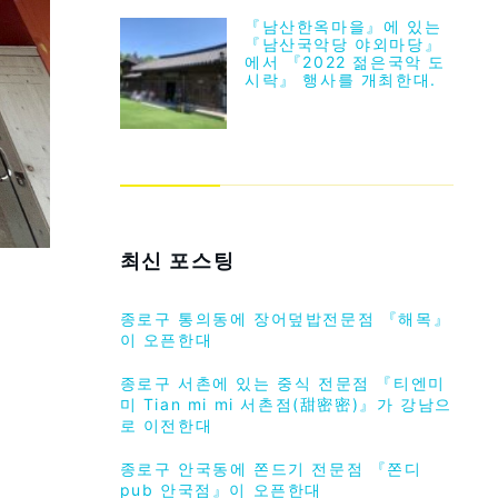
『남산한옥마을』에 있는
『남산국악당 야외마당』
에서 『2022 젊은국악 도
시락』 행사를 개최한대.
최신 포스팅
종로구 통의동에 장어덮밥전문점 『해목』
이 오픈한대
종로구 서촌에 있는 중식 전문점 『티엔미
미 Tian mi mi 서촌점(甜密密)』가 강남으
로 이전한대
종로구 안국동에 쫀드기 전문점 『쫀디
pub 안국점』이 오픈한대