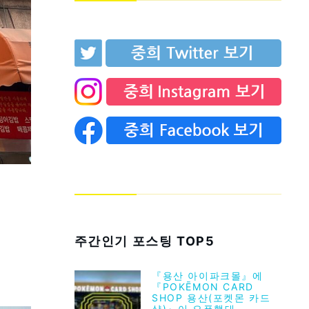
주간인기 포스팅 TOP5
『용산 아이파크몰』에
『POKĒMON CARD
SHOP 용산(포켓몬 카드
샵)』이 오픈했대