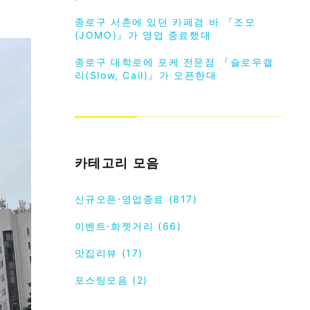
종로구 서촌에 있던 카페겸 바 『조모
(JOMO)』가 영업 종료했대
종로구 대학로에 포케 전문점 『슬로우캘
리(Slow, Cail)』가 오픈한대
카테고리 모음
신규오픈⋅영업종료 (817)
이벤트⋅화젯거리 (66)
맛집리뷰 (17)
포스팅모음 (2)