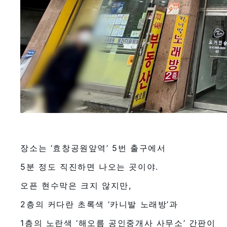
장소는 ‘효창공원앞역’ 5번 출구에서
5분 정도 직진하면 나오는 곳이야.
오픈 현수막은 크지 않지만,
2층의 커다란 초록색 ‘카니발 노래방’과
1층의 노란색 ‘해오름 공인중개사 사무소’ 간판이