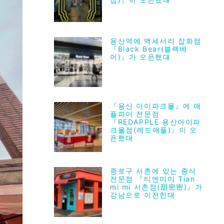
용산역에 액세서리 잡화점
『Black Bear(블랙베
어)』가 오픈했대
『용산 아이파크몰』에 애
플파이 전문점
『REDAPPLE 용산아이파
크몰점(레드애플)』이 오
픈했대
종로구 서촌에 있는 중식
전문점 『티엔미미 Tian
mi mi 서촌점(甜密密)』가
강남으로 이전한대