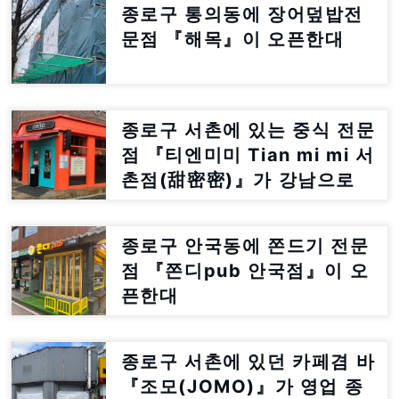
종로구 통의동에 장어덮밥전
문점 『해목』이 오픈한대
종로구 서촌에 있는 중식 전문
점 『티엔미미 Tian mi mi 서
촌점(甜密密)』가 강남으로
이전한대
종로구 안국동에 쫀드기 전문
점 『쫀디pub 안국점』이 오
픈한대
종로구 서촌에 있던 카페겸 바
『조모(JOMO)』가 영업 종