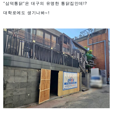
“삼덕통닭”은 대구의 유명한 통닭집인데!?
대학로에도 생기나봐~!