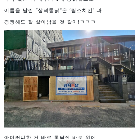
이름을 날린 “삼덕통닭”은 ‘림스치킨’ 과
경쟁해도 잘 살아남을 것 같아!ㅋㅋㅋ
아이러니한 건 바로 통닭집 바로 위에