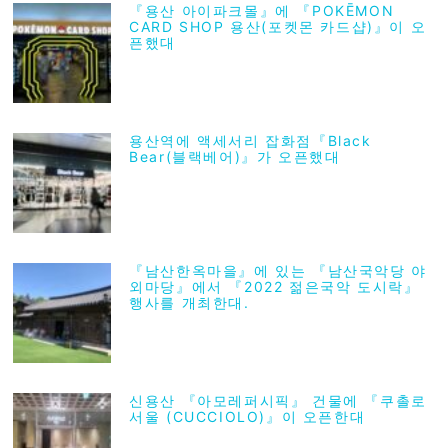
『용산 아이파크몰』에 『POKĒMON
CARD SHOP 용산(포켓몬 카드샵)』이 오
픈했대
용산역에 액세서리 잡화점『Black
Bear(블랙베어)』가 오픈했대
『남산한옥마을』에 있는 『남산국악당 야
외마당』에서 『2022 젊은국악 도시락』
행사를 개최한대.
신용산 『아모레퍼시픽』 건물에 『쿠촐로
서울 (CUCCIOLO)』이 오픈한대