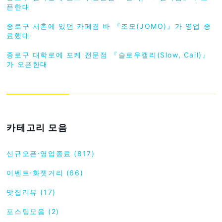
픈한대
종로구 서촌에 있던 카페겸 바 『조모(JOMO)』가 영업 종
료했대
종로구 대학로에 포케 전문점 『슬로우캘리(Slow, Cail)』
가 오픈한대
카테고리 모음
신규오픈⋅영업종료 (817)
이벤트⋅화젯거리 (66)
맛집리뷰 (17)
포스팅모음 (2)