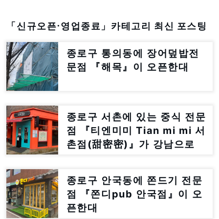
「신규오픈⋅영업종료」카테고리 최신 포스팅
종로구 통의동에 장어덮밥전
문점 『해목』이 오픈한대
종로구 서촌에 있는 중식 전문
점 『티엔미미 Tian mi mi 서
촌점(甜密密)』가 강남으로
이전한대
종로구 안국동에 쫀드기 전문
점 『쫀디pub 안국점』이 오
픈한대