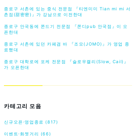
종로구 서촌에 있는 중식 전문점 『티엔미미 Tian mi mi 서
촌점(甜密密)』가 강남으로 이전한대
종로구 안국동에 쫀드기 전문점 『쫀디pub 안국점』이 오
픈한대
종로구 서촌에 있던 카페겸 바 『조모(JOMO)』가 영업 종
료했대
종로구 대학로에 포케 전문점 『슬로우캘리(Slow, Cail)』
가 오픈한대
카테고리 모음
신규오픈⋅영업종료 (817)
이벤트⋅화젯거리 (66)