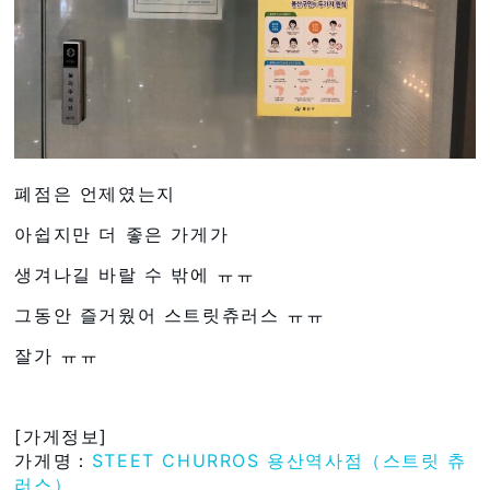
폐점은 언제였는지
아쉽지만 더 좋은 가게가
생겨나길 바랄 수 밖에 ㅠㅠ
그동안 즐거웠어 스트릿츄러스 ㅠㅠ
잘가 ㅠㅠ
[가게정보]
가게명：
STEET CHURROS 용산역사점（스트릿 츄
러스）