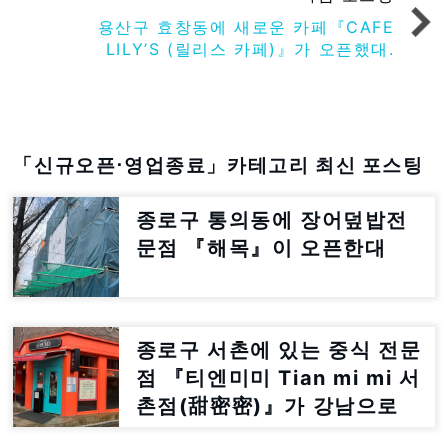
용산구 효창동에 새로운 카페『CAFE
LILY’S (릴리스 카페)』가 오픈했대.
「신규오픈⋅영업종료」카테고리 최신 포스팅
종로구 통의동에 장어덮밥전
문점 『해목』이 오픈한대
종로구 서촌에 있는 중식 전문
점 『티엔미미 Tian mi mi 서
촌점(甜密密)』가 강남으로
이전한대