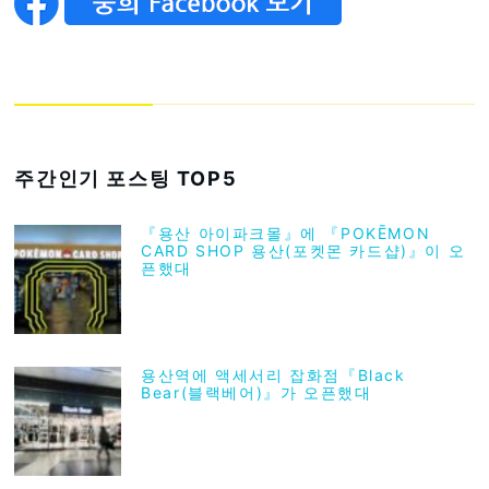
주간인기 포스팅 TOP5
『용산 아이파크몰』에 『POKĒMON
CARD SHOP 용산(포켓몬 카드샵)』이 오
픈했대
용산역에 액세서리 잡화점『Black
Bear(블랙베어)』가 오픈했대