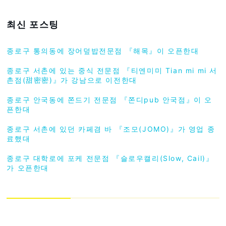
최신 포스팅
종로구 통의동에 장어덮밥전문점 『해목』이 오픈한대
종로구 서촌에 있는 중식 전문점 『티엔미미 Tian mi mi 서
촌점(甜密密)』가 강남으로 이전한대
종로구 안국동에 쫀드기 전문점 『쫀디pub 안국점』이 오
픈한대
종로구 서촌에 있던 카페겸 바 『조모(JOMO)』가 영업 종
료했대
종로구 대학로에 포케 전문점 『슬로우캘리(Slow, Cail)』
가 오픈한대