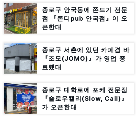
종로구 안국동에 쫀드기 전문
점 『쫀디pub 안국점』이 오
픈한대
종로구 서촌에 있던 카페겸 바
『조모(JOMO)』가 영업 종
료했대
종로구 대학로에 포케 전문점
『슬로우캘리(Slow, Cail)』
가 오픈한대