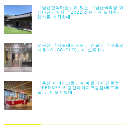
『남산한옥마을』에 있는 『남산국악당 야
외마당』에서 『2022 젊은국악 도시락』
행사를 개최한대.
신용산 『아모레퍼시픽』 건물에 『쿠촐로
서울 (CUCCIOLO)』이 오픈한대
『용산 아이파크몰』에 애플파이 전문점
『REDAPPLE 용산아이파크몰점(레드애
플)』이 오픈했대