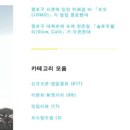
종로구 서촌에 있던 카페겸 바 『조모
(JOMO)』가 영업 종료했대
종로구 대학로에 포케 전문점 『슬로우캘
리(Slow, Cail)』가 오픈한대
카테고리 모음
신규오픈⋅영업종료 (817)
이벤트⋅화젯거리 (66)
맛집리뷰 (17)
포스팅모음 (2)