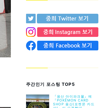
주간인기 포스팅 TOP5
『용산 아이파크몰』에
『POKĒMON CARD
SHOP 용산(포켓몬 카드
샵)』이 오픈했대