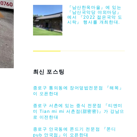
『남산한옥마을』에 있는
『남산국악당 야외마당』
에서 『2022 젊은국악 도
시락』 행사를 개최한대.
최신 포스팅
종로구 통의동에 장어덮밥전문점 『해목』
이 오픈한대
종로구 서촌에 있는 중식 전문점 『티엔미
미 Tian mi mi 서촌점(甜密密)』가 강남으
로 이전한대
종로구 안국동에 쫀드기 전문점 『쫀디
pub 안국점』이 오픈한대