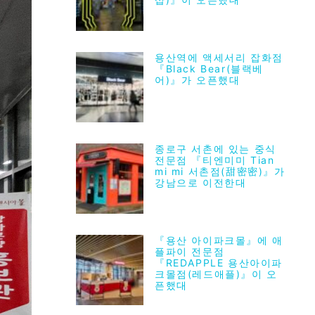
용산역에 액세서리 잡화점
『Black Bear(블랙베
어)』가 오픈했대
종로구 서촌에 있는 중식
전문점 『티엔미미 Tian
mi mi 서촌점(甜密密)』가
강남으로 이전한대
『용산 아이파크몰』에 애
플파이 전문점
『REDAPPLE 용산아이파
크몰점(레드애플)』이 오
픈했대