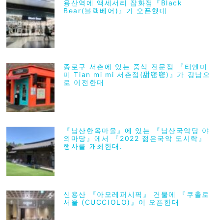
용산역에 액세서리 잡화점『Black
Bear(블랙베어)』가 오픈했대
종로구 서촌에 있는 중식 전문점 『티엔미
미 Tian mi mi 서촌점(甜密密)』가 강남으
로 이전한대
『남산한옥마을』에 있는 『남산국악당 야
외마당』에서 『2022 젊은국악 도시락』
행사를 개최한대.
신용산 『아모레퍼시픽』 건물에 『쿠촐로
서울 (CUCCIOLO)』이 오픈한대