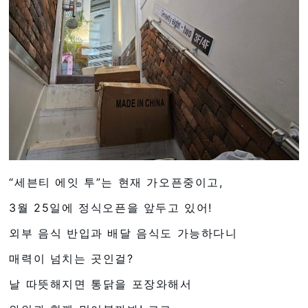
“세븐티 에잇 투”는 현재 가오픈중이고,
3월 25일에 정식오픈을 앞두고 있어!
외부 음식 반입과 배달 음식도 가능하다니
매력이 넘치는 곳인걸?
날 따뜻해지면 통닭을 포장와해서