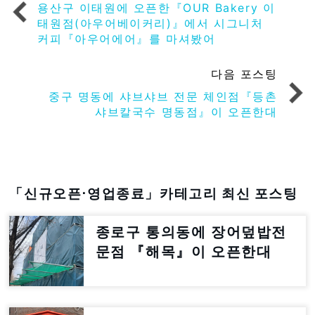
용산구 이태원에 오픈한『OUR Bakery 이
태원점(아우어베이커리)』에서 시그니처
커피『아우어에어』를 마셔봤어
다음 포스팅
중구 명동에 샤브샤브 전문 체인점『등촌
샤브칼국수 명동점』이 오픈한대
「신규오픈⋅영업종료」카테고리 최신 포스팅
종로구 통의동에 장어덮밥전
문점 『해목』이 오픈한대