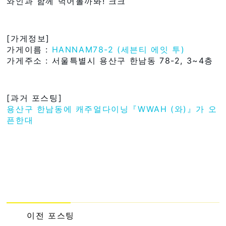
와인과 함께 먹어볼까봐! 크크
[가게정보]
가게이름 :
HANNAM78-2 (세븐티 에잇 투)
가게주소 : 서울특별시 용산구 한남동 78-2, 3~4층
[과거 포스팅]
용산구 한남동에 캐주얼다이닝『WWAH (와)』가 오
픈한대
이전 포스팅