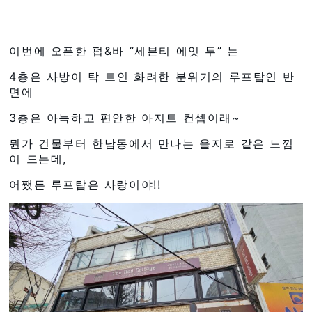
이번에 오픈한 펍&바 “세븐티 에잇 투” 는
4층은 사방이 탁 트인 화려한 분위기의 루프탑인 반
면에
3층은 아늑하고 편안한 아지트 컨셉이래~
뭔가 건물부터 한남동에서 만나는 을지로 같은 느낌
이 드는데,
어쨌든 루프탑은 사랑이야!!