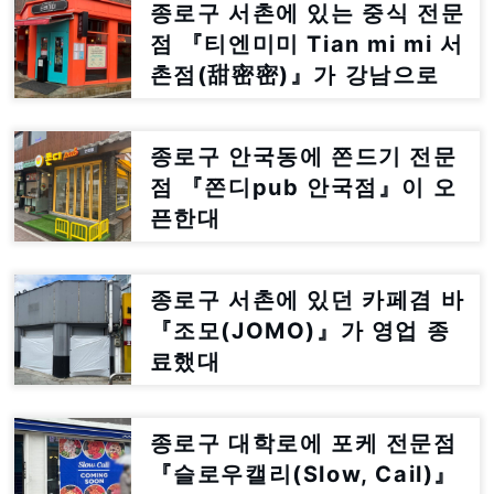
종로구 서촌에 있는 중식 전문
점 『티엔미미 Tian mi mi 서
촌점(甜密密)』가 강남으로
이전한대
종로구 안국동에 쫀드기 전문
점 『쫀디pub 안국점』이 오
픈한대
종로구 서촌에 있던 카페겸 바
『조모(JOMO)』가 영업 종
료했대
종로구 대학로에 포케 전문점
『슬로우캘리(Slow, Cail)』