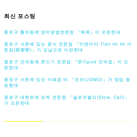
최신 포스팅
종로구 통의동에 장어덮밥전문점 『해목』이 오픈한대
종로구 서촌에 있는 중식 전문점 『티엔미미 Tian mi mi 서
촌점(甜密密)』가 강남으로 이전한대
종로구 안국동에 쫀드기 전문점 『쫀디pub 안국점』이 오
픈한대
종로구 서촌에 있던 카페겸 바 『조모(JOMO)』가 영업 종
료했대
종로구 대학로에 포케 전문점 『슬로우캘리(Slow, Cail)』
가 오픈한대