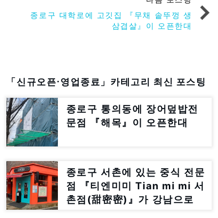
종로구 대학로에 고깃집 『무채 솥뚜껑 생
삼겹살』이 오픈한대
「신규오픈⋅영업종료」카테고리 최신 포스팅
종로구 통의동에 장어덮밥전
문점 『해목』이 오픈한대
종로구 서촌에 있는 중식 전문
점 『티엔미미 Tian mi mi 서
촌점(甜密密)』가 강남으로
이전한대