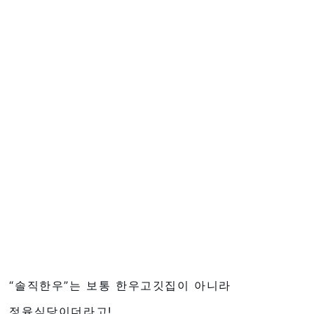
“솔직한우”는 보통 한우고깃집이 아니라
정육식당이더라고!