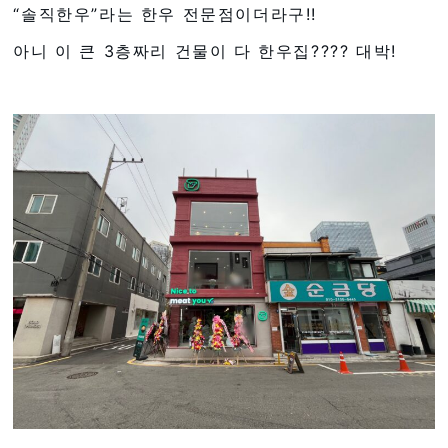
“솔직한우”라는 한우 전문점이더라구!!
아니 이 큰 3층짜리 건물이 다 한우집???? 대박!