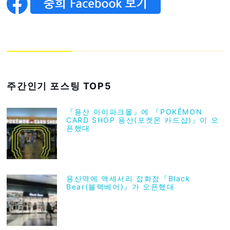
주간인기 포스팅 TOP5
『용산 아이파크몰』에 『POKĒMON
CARD SHOP 용산(포켓몬 카드샵)』이 오
픈했대
용산역에 액세서리 잡화점『Black
Bear(블랙베어)』가 오픈했대