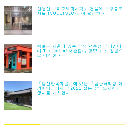
신용산 『아모레퍼시픽』 건물에 『쿠촐로
서울 (CUCCIOLO)』이 오픈한대
종로구 서촌에 있는 중식 전문점 『티엔미
미 Tian mi mi 서촌점(甜密密)』가 강남으
로 이전한대
『남산한옥마을』에 있는 『남산국악당 야
외마당』에서 『2022 젊은국악 도시락』
행사를 개최한대.