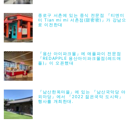
종로구 서촌에 있는 중식 전문점 『티엔미
미 Tian mi mi 서촌점(甜密密)』가 강남으
로 이전한대
『용산 아이파크몰』에 애플파이 전문점
『REDAPPLE 용산아이파크몰점(레드애
플)』이 오픈했대
『남산한옥마을』에 있는 『남산국악당 야
외마당』에서 『2022 젊은국악 도시락』
행사를 개최한대.