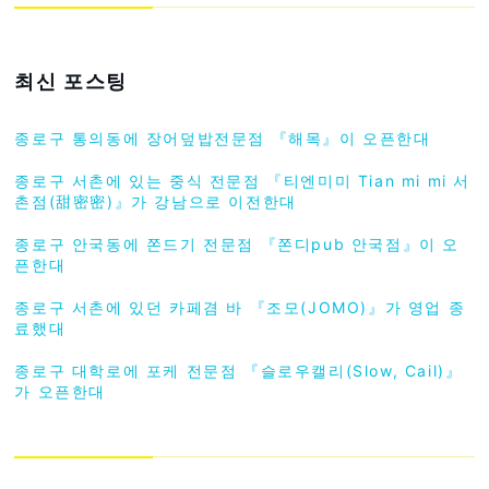
최신 포스팅
종로구 통의동에 장어덮밥전문점 『해목』이 오픈한대
종로구 서촌에 있는 중식 전문점 『티엔미미 Tian mi mi 서
촌점(甜密密)』가 강남으로 이전한대
종로구 안국동에 쫀드기 전문점 『쫀디pub 안국점』이 오
픈한대
종로구 서촌에 있던 카페겸 바 『조모(JOMO)』가 영업 종
료했대
종로구 대학로에 포케 전문점 『슬로우캘리(Slow, Cail)』
가 오픈한대