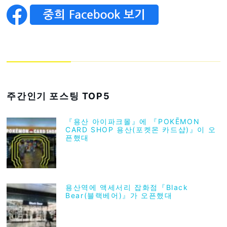
주간인기 포스팅 TOP5
『용산 아이파크몰』에 『POKĒMON
CARD SHOP 용산(포켓몬 카드샵)』이 오
픈했대
용산역에 액세서리 잡화점『Black
Bear(블랙베어)』가 오픈했대