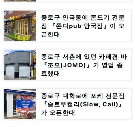
이전한대
종로구 안국동에 쫀드기 전문
점 『쫀디pub 안국점』이 오
픈한대
종로구 서촌에 있던 카페겸 바
『조모(JOMO)』가 영업 종
료했대
종로구 대학로에 포케 전문점
『슬로우캘리(Slow, Cail)』
가 오픈한대