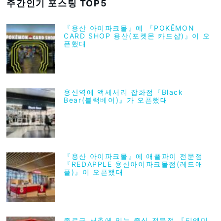
주간인기 포스팅 TOP5
『용산 아이파크몰』에 『POKĒMON
CARD SHOP 용산(포켓몬 카드샵)』이 오
픈했대
용산역에 액세서리 잡화점『Black
Bear(블랙베어)』가 오픈했대
『용산 아이파크몰』에 애플파이 전문점
『REDAPPLE 용산아이파크몰점(레드애
플)』이 오픈했대
종로구 서촌에 있는 중식 전문점 『티엔미