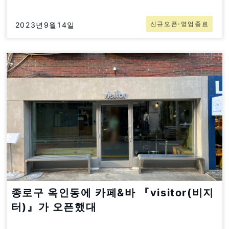
신규오픈⋅영업종료
2023년9월14일
종로구 옥인동에 카페&바 『visitor(비지
터)』가 오픈했대