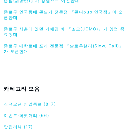
촌점(甜密密)』가 강남으로 이전한대
종로구 안국동에 쫀드기 전문점 『쫀디pub 안국점』이 오
픈한대
종로구 서촌에 있던 카페겸 바 『조모(JOMO)』가 영업 종
료했대
종로구 대학로에 포케 전문점 『슬로우캘리(Slow, Cail)』
가 오픈한대
카테고리 모음
신규오픈⋅영업종료 (817)
이벤트⋅화젯거리 (66)
맛집리뷰 (17)