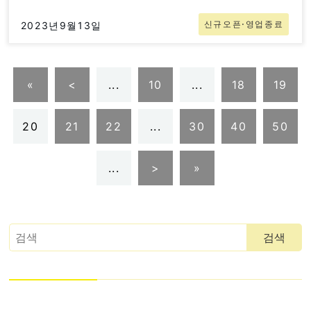
신규오픈⋅영업종료
2023년9월13일
«
<
...
10
...
18
19
20
21
22
...
30
40
50
...
>
»