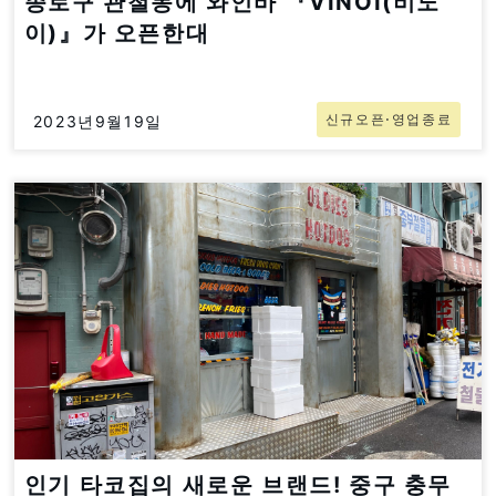
종로구 관철동에 와인바 『VINOI(비노
이)』가 오픈한대
신규오픈⋅영업종료
2023년9월19일
인기 타코집의 새로운 브랜드! 중구 충무