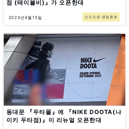
점 (테이블비)』가 오픈한대
신규오픈⋅영업종료
2023년9월15일
동대문 『두타몰』에 『NIKE DOOTA(나
이키 두타점)』이 리뉴얼 오픈한대