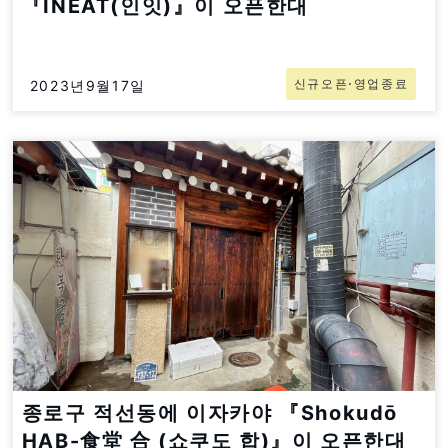
『INEAT(인잇)』이 오픈한대
신규오픈⋅영업종료
2023년9월17일
종로구 적선동에 이자카야 『Shokudō
HAB-食堂 合 (쇼쿠도 합)』이 오픈한대