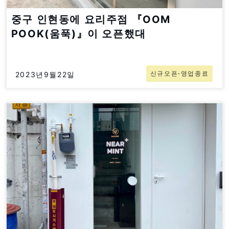
중구 인현동에 요리주점 『OOM
POOK(움푹)』이 오픈했대
신규오픈⋅영업종료
2023년9월22일