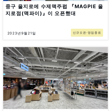
중구 을지로에 수제맥주펍 『MAGPIE 을
지로점(맥파이)』이 오픈했대
신규오픈⋅영업종료
2023년9월21일