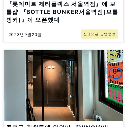
『롯데마트 제타플렉스 서울역점』에 보
틀샵 『BOTTLE BUNKER서울역점(보틀
벙커)』이 오픈했대
신규오픈⋅영업종료
2023년9월20일