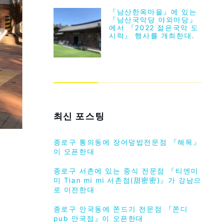
『남산한옥마을』에 있는
『남산국악당 야외마당』
에서 『2022 젊은국악 도
시락』 행사를 개최한대.
최신 포스팅
종로구 통의동에 장어덮밥전문점 『해목』
이 오픈한대
종로구 서촌에 있는 중식 전문점 『티엔미
미 Tian mi mi 서촌점(甜密密)』가 강남으
로 이전한대
종로구 안국동에 쫀드기 전문점 『쫀디
pub 안국점』이 오픈한대