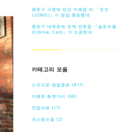
종로구 서촌에 있던 카페겸 바 『조모
(JOMO)』가 영업 종료했대
종로구 대학로에 포케 전문점 『슬로우캘
리(Slow, Cail)』가 오픈한대
카테고리 모음
신규오픈⋅영업종료 (817)
이벤트⋅화젯거리 (66)
맛집리뷰 (17)
포스팅모음 (2)