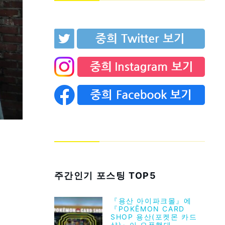
주간인기 포스팅 TOP5
『용산 아이파크몰』에
『POKĒMON CARD
SHOP 용산(포켓몬 카드
샵)』이 오픈했대