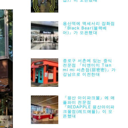
용산역에 액세서리 잡화점
『Black Bear(블랙베
어)』가 오픈했대
종로구 서촌에 있는 중식
전문점 『티엔미미 Tian
mi mi 서촌점(甜密密)』가
강남으로 이전한대
『용산 아이파크몰』에 애
플파이 전문점
『REDAPPLE 용산아이파
크몰점(레드애플)』이 오
픈했대