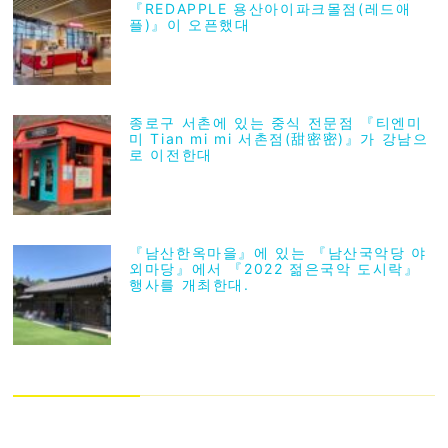
『REDAPPLE 용산아이파크몰점(레드애
플)』이 오픈했대
종로구 서촌에 있는 중식 전문점 『티엔미
미 Tian mi mi 서촌점(甜密密)』가 강남으
로 이전한대
『남산한옥마을』에 있는 『남산국악당 야
외마당』에서 『2022 젊은국악 도시락』
행사를 개최한대.