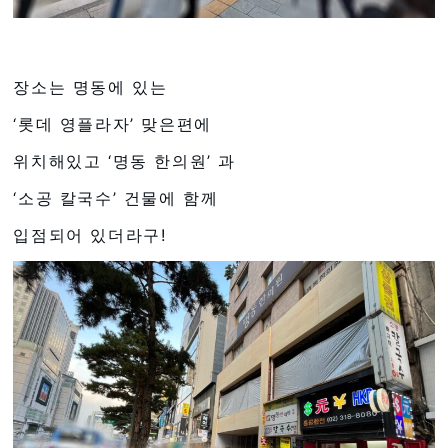
장소는 명동에 있는
‘롯데 영플라자’ 맞은편에
위치해있고 ‘명동 한의원’ 과
‘소공 칼국수’ 건물에 함께
입점되어 있더라구!