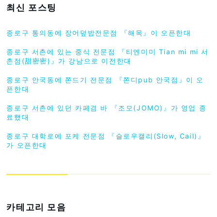
최신 포스팅
종로구 통의동에 장어덮밥전문점 『해목』이 오픈한대
종로구 서촌에 있는 중식 전문점 『티엔미미 Tian mi mi 서
촌점(甜密密)』가 강남으로 이전한대
종로구 안국동에 쫀드기 전문점 『쫀디pub 안국점』이 오
픈한대
종로구 서촌에 있던 카페겸 바 『조모(JOMO)』가 영업 종
료했대
종로구 대학로에 포케 전문점 『슬로우캘리(Slow, Cail)』
가 오픈한대
카테고리 모음