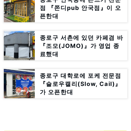
점 『쫀디pub 안국점』이 오
픈한대
종로구 서촌에 있던 카페겸 바
『조모(JOMO)』가 영업 종
료했대
종로구 대학로에 포케 전문점
『슬로우캘리(Slow, Cail)』
가 오픈한대