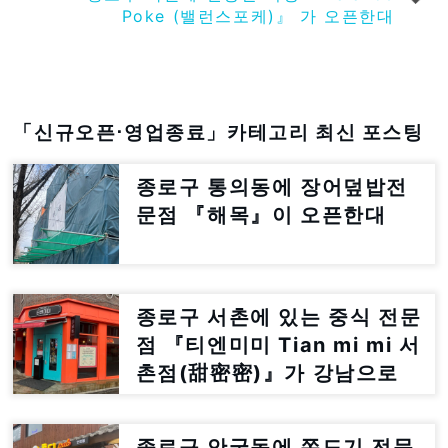
Poke (밸런스포케)』 가 오픈한대
「신규오픈⋅영업종료」카테고리 최신 포스팅
종로구 통의동에 장어덮밥전
문점 『해목』이 오픈한대
종로구 서촌에 있는 중식 전문
점 『티엔미미 Tian mi mi 서
촌점(甜密密)』가 강남으로
이전한대
종로구 안국동에 쫀드기 전문