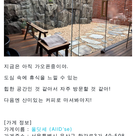
지금은 아직 가오픈중이야.
도심 속에 휴식을 느낄 수 있는
힙한 공간인 것 같아서 자주 방문할 것 같아!
다음엔 산미있는 커피로 마셔봐야지!
[가게 정보]
가게이름 :
올딧세 (AllD’se)
가게주소 : 서울특별시 용산구 한강로3가 40-508