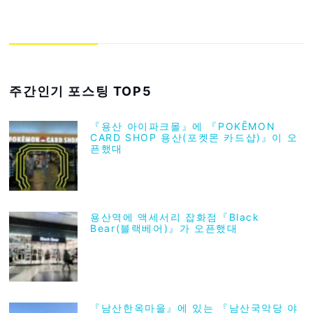
주간인기 포스팅 TOP5
『용산 아이파크몰』에 『POKĒMON
CARD SHOP 용산(포켓몬 카드샵)』이 오
픈했대
용산역에 액세서리 잡화점『Black
Bear(블랙베어)』가 오픈했대
『남산한옥마을』에 있는 『남산국악당 야