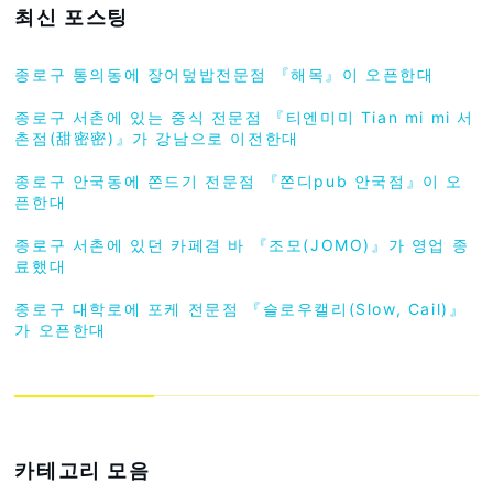
최신 포스팅
종로구 통의동에 장어덮밥전문점 『해목』이 오픈한대
종로구 서촌에 있는 중식 전문점 『티엔미미 Tian mi mi 서
촌점(甜密密)』가 강남으로 이전한대
종로구 안국동에 쫀드기 전문점 『쫀디pub 안국점』이 오
픈한대
종로구 서촌에 있던 카페겸 바 『조모(JOMO)』가 영업 종
료했대
종로구 대학로에 포케 전문점 『슬로우캘리(Slow, Cail)』
가 오픈한대
카테고리 모음