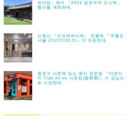
외마당』에서 『2022 젊은국악 도시락』
행사를 개최한대.
신용산 『아모레퍼시픽』 건물에 『쿠촐로
서울 (CUCCIOLO)』이 오픈한대
종로구 서촌에 있는 중식 전문점 『티엔미
미 Tian mi mi 서촌점(甜密密)』가 강남으
로 이전한대