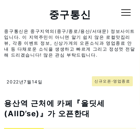
중구통신
중구통신은 중구지역의(중구/종로/용산/서대문) 정보사이트
입니다. 이 지역주민이 아니면 알기 쉽지 않은 로컬맛집리
뷰, 각종 이벤트 정보, 신상가게의 오픈소식과 영업종료 안
내 등 다채로운 소식을 생생하고 빠르게 그리고 정성껏 전달
해 드리겠습니다! 많은 관심 부탁드립니다.
신규오픈⋅영업종료
2022년7월14일
용산역 근처에 카페『올딧세
(AllD’se)』가 오픈한대