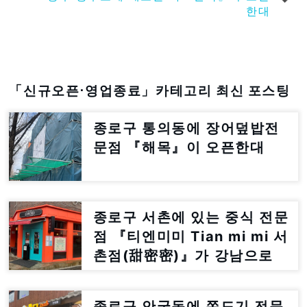
한대
「신규오픈⋅영업종료」카테고리 최신 포스팅
종로구 통의동에 장어덮밥전
문점 『해목』이 오픈한대
종로구 서촌에 있는 중식 전문
점 『티엔미미 Tian mi mi 서
촌점(甜密密)』가 강남으로
이전한대
종로구 안국동에 쫀드기 전문