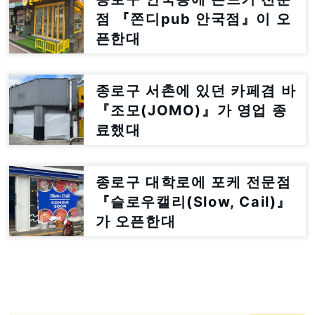
점 『쫀디pub 안국점』이 오
픈한대
종로구 서촌에 있던 카페겸 바
『조모(JOMO)』가 영업 종
료했대
종로구 대학로에 포케 전문점
『슬로우캘리(Slow, Cail)』
가 오픈한대