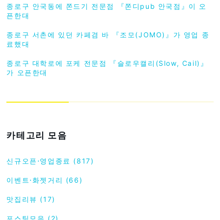
종로구 안국동에 쫀드기 전문점 『쫀디pub 안국점』이 오
픈한대
종로구 서촌에 있던 카페겸 바 『조모(JOMO)』가 영업 종
료했대
종로구 대학로에 포케 전문점 『슬로우캘리(Slow, Cail)』
가 오픈한대
카테고리 모음
신규오픈⋅영업종료 (817)
이벤트⋅화젯거리 (66)
맛집리뷰 (17)
포스팅모음 (2)