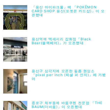
『용산 아이파크몰』에 『POKĒMON
CARD SHOP 용산(포켓몬 카드샵)』이 오
픈했대
용산역에 액세서리 잡화점『Black
Bear(블랙베어)』가 오픈했대
용산구 삼각지에 오픈한 필름 현상소
『pixel per inch (픽셀 퍼 인치)』에 가봤
어
종로구 체부동에 바움쿠헨 전문점 『THE
BAUM(더바움)』이 오픈했대