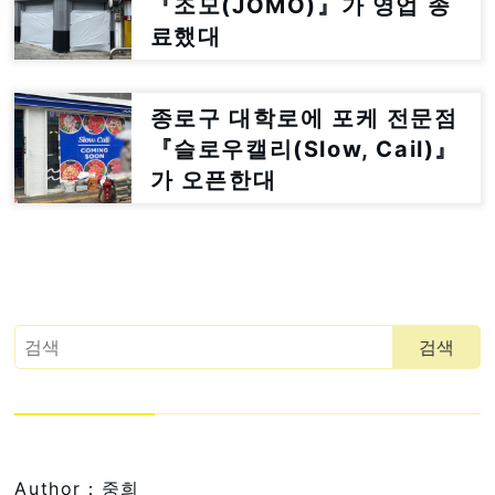
『조모(JOMO)』가 영업 종
료했대
종로구 대학로에 포케 전문점
『슬로우캘리(Slow, Cail)』
가 오픈한대
Author：중희