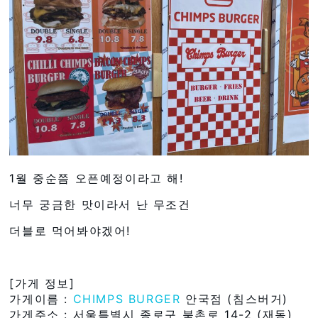
1월 중순쯤 오픈예정이라고 해!
너무 궁금한 맛이라서 난 무조건
더블로 먹어봐야겠어!
[가게 정보]
가게이름 :
CHIMPS BURGER
안국점 (침스버거)
가게주소 : 서울특별시 종로구 북촌로 14-2 (재동)