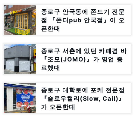
종로구 안국동에 쫀드기 전문
점 『쫀디pub 안국점』이 오
픈한대
종로구 서촌에 있던 카페겸 바
『조모(JOMO)』가 영업 종
료했대
종로구 대학로에 포케 전문점
『슬로우캘리(Slow, Cail)』
가 오픈한대