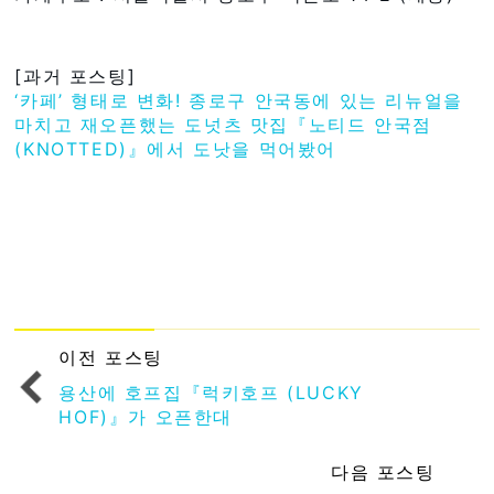
[과거 포스팅]
‘카페’ 형태로 변화! 종로구 안국동에 있는 리뉴얼을
마치고 재오픈했는 도넛츠 맛집『노티드 안국점
(KNOTTED)』에서 도낫을 먹어봤어
이전 포스팅
용산에 호프집『럭키호프 (LUCKY
HOF)』가 오픈한대
다음 포스팅