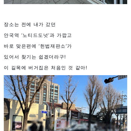
장소는 전에 내가 갔던
안국역 ‘노티드도넛’과 가깝고
바로 맞은편에 ‘헌법재판소’가
있어서 찾기는 쉽겠더라구!
이 길목에 버거집은 처음인 것 같아!