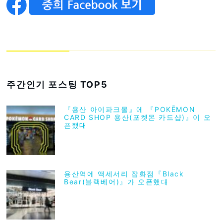
주간인기 포스팅 TOP5
『용산 아이파크몰』에 『POKĒMON
CARD SHOP 용산(포켓몬 카드샵)』이 오
픈했대
용산역에 액세서리 잡화점『Black
Bear(블랙베어)』가 오픈했대