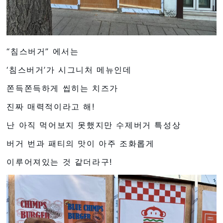
“침스버거” 에서는
‘침스버거’가 시그니처 메뉴인데
쫀득쫀득하게 씹히는 치즈가
진짜 매력적이라고 해!
난 아직 먹어보지 못했지만 수제버거 특성상
버거 번과 패티의 맛이 아주 조화롭게
이루어져있는 것 같더라구!