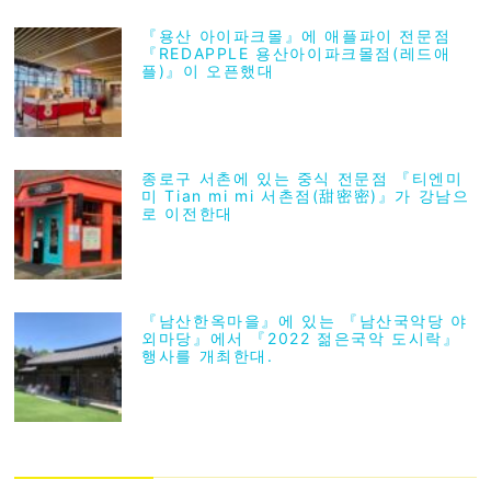
『용산 아이파크몰』에 애플파이 전문점
『REDAPPLE 용산아이파크몰점(레드애
플)』이 오픈했대
종로구 서촌에 있는 중식 전문점 『티엔미
미 Tian mi mi 서촌점(甜密密)』가 강남으
로 이전한대
『남산한옥마을』에 있는 『남산국악당 야
외마당』에서 『2022 젊은국악 도시락』
행사를 개최한대.