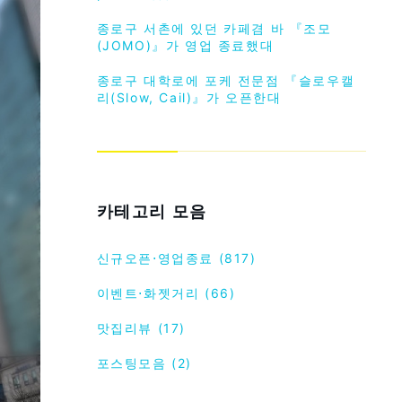
종로구 서촌에 있던 카페겸 바 『조모
(JOMO)』가 영업 종료했대
종로구 대학로에 포케 전문점 『슬로우캘
리(Slow, Cail)』가 오픈한대
카테고리 모음
신규오픈⋅영업종료 (817)
이벤트⋅화젯거리 (66)
맛집리뷰 (17)
포스팅모음 (2)