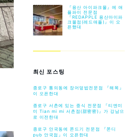
『용산 아이파크몰』에 애
플파이 전문점
『REDAPPLE 용산아이파
크몰점(레드애플)』이 오
픈했대
최신 포스팅
종로구 통의동에 장어덮밥전문점 『해목』
이 오픈한대
종로구 서촌에 있는 중식 전문점 『티엔미
미 Tian mi mi 서촌점(甜密密)』가 강남으
로 이전한대
종로구 안국동에 쫀드기 전문점 『쫀디
pub 안국점』이 오픈한대