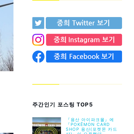
주간인기 포스팅 TOP5
『용산 아이파크몰』에
『POKĒMON CARD
SHOP 용산(포켓몬 카드
샵)』이 오픈했대