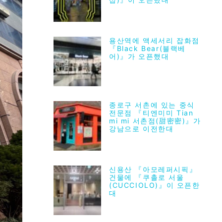
용산역에 액세서리 잡화점
『Black Bear(블랙베
어)』가 오픈했대
종로구 서촌에 있는 중식
전문점 『티엔미미 Tian
mi mi 서촌점(甜密密)』가
강남으로 이전한대
신용산 『아모레퍼시픽』
건물에 『쿠촐로 서울
(CUCCIOLO)』이 오픈한
대