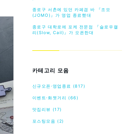
종로구 서촌에 있던 카페겸 바 『조모
(JOMO)』가 영업 종료했대
종로구 대학로에 포케 전문점 『슬로우캘
리(Slow, Cail)』가 오픈한대
카테고리 모음
신규오픈⋅영업종료 (817)
이벤트⋅화젯거리 (66)
맛집리뷰 (17)
포스팅모음 (2)