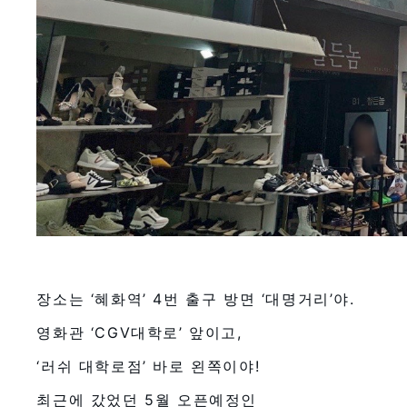
장소는 ‘혜화역’ 4번 출구 방면 ‘대명거리’야.
영화관 ‘CGV대학로’ 앞이고,
‘러쉬 대학로점’ 바로 왼쪽이야!
최근에 갔었던 5월 오픈예정인