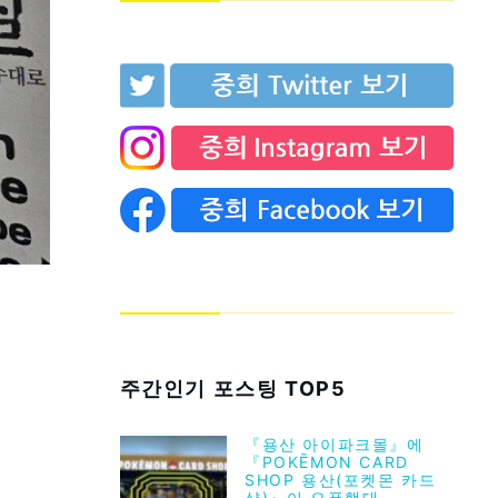
주간인기 포스팅 TOP5
『용산 아이파크몰』에
『POKĒMON CARD
SHOP 용산(포켓몬 카드
샵)』이 오픈했대