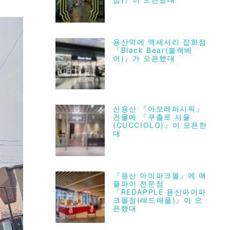
용산역에 액세서리 잡화점
『Black Bear(블랙베
어)』가 오픈했대
신용산 『아모레퍼시픽』
건물에 『쿠촐로 서울
(CUCCIOLO)』이 오픈한
대
『용산 아이파크몰』에 애
플파이 전문점
『REDAPPLE 용산아이파
크몰점(레드애플)』이 오
픈했대