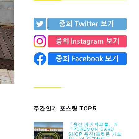
주간인기 포스팅 TOP5
『용산 아이파크몰』에
『POKĒMON CARD
SHOP 용산(포켓몬 카드
샵)』이 오픈했대