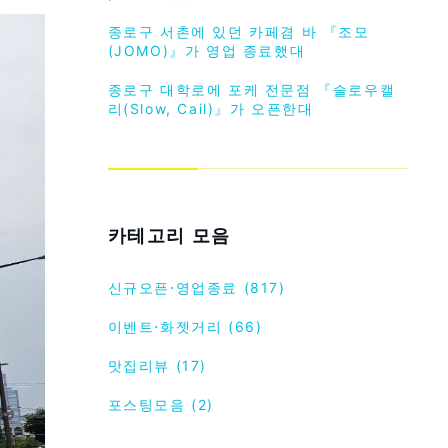
종로구 서촌에 있던 카페겸 바 『조모
(JOMO)』가 영업 종료했대
종로구 대학로에 포케 전문점 『슬로우캘
리(Slow, Cail)』가 오픈한대
카테고리 모음
신규오픈⋅영업종료 (817)
이벤트⋅화젯거리 (66)
맛집리뷰 (17)
포스팅모음 (2)