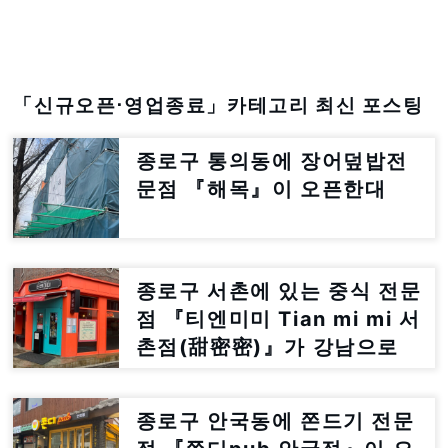
「신규오픈⋅영업종료」카테고리 최신 포스팅
종로구 통의동에 장어덮밥전
문점 『해목』이 오픈한대
종로구 서촌에 있는 중식 전문
점 『티엔미미 Tian mi mi 서
촌점(甜密密)』가 강남으로
이전한대
종로구 안국동에 쫀드기 전문