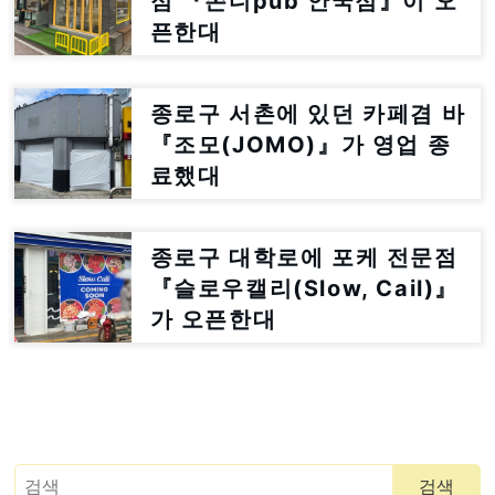
점 『쫀디pub 안국점』이 오
픈한대
종로구 서촌에 있던 카페겸 바
『조모(JOMO)』가 영업 종
료했대
종로구 대학로에 포케 전문점
『슬로우캘리(Slow, Cail)』
가 오픈한대