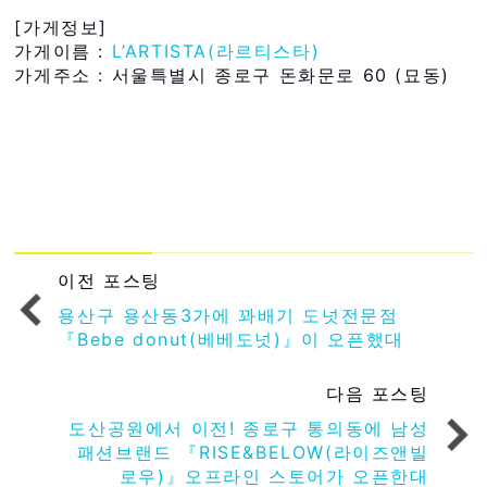
[가게정보]
가게이름 :
L’ARTISTA(라르티스타)
가게주소 : 서울특별시 종로구 돈화문로 60 (묘동)
이전 포스팅
용산구 용산동3가에 꽈배기 도넛전문점
『Bebe donut(베베도넛)』이 오픈했대
다음 포스팅
도산공원에서 이전! 종로구 통의동에 남성
패션브랜드 『RISE&BELOW(라이즈앤빌
로우)』오프라인 스토어가 오픈한대