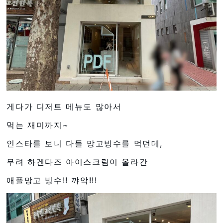
게다가 디저트 메뉴도 많아서
먹는 재미까지~
인스타를 보니 다들 망고빙수를 먹던데,
무려 하겐다즈 아이스크림이 올라간
애플망고 빙수!! 꺄악!!!