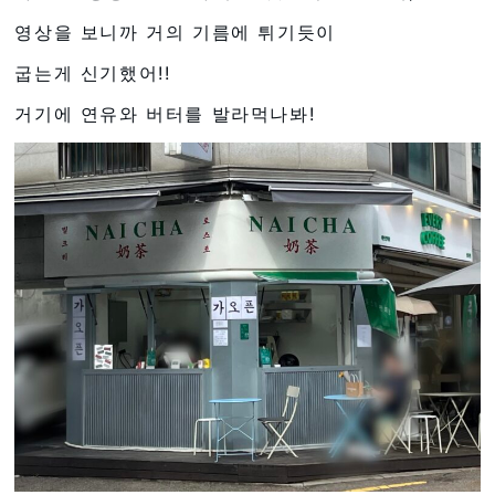
영상을 보니까 거의 기름에 튀기듯이
굽는게 신기했어!!
거기에 연유와 버터를 발라먹나봐!