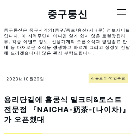
중구통신
중구통신은 중구지역의(중구/종로/용산/서대문) 정보사이트
입니다. 이 지역주민이 아니면 알기 쉽지 않은 로컬맛집리
뷰, 각종 이벤트 정보, 신상가게의 오픈소식과 영업종료 안
내 등 다채로운 소식을 생생하고 빠르게 그리고 정성껏 전달
해 드리겠습니다! 많은 관심 부탁드립니다.
신규오픈⋅영업종료
2023년10월29일
용리단길에 홍콩식 밀크티&토스트
전문점 『NAICHA-奶茶-(나이차)』
가 오픈했대