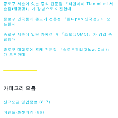
종로구 서촌에 있는 중식 전문점 『티엔미미 Tian mi mi 서
촌점(甜密密)』가 강남으로 이전한대
종로구 안국동에 쫀드기 전문점 『쫀디pub 안국점』이 오
픈한대
종로구 서촌에 있던 카페겸 바 『조모(JOMO)』가 영업 종
료했대
종로구 대학로에 포케 전문점 『슬로우캘리(Slow, Cail)』
가 오픈한대
카테고리 모음
신규오픈⋅영업종료 (817)
이벤트⋅화젯거리 (66)