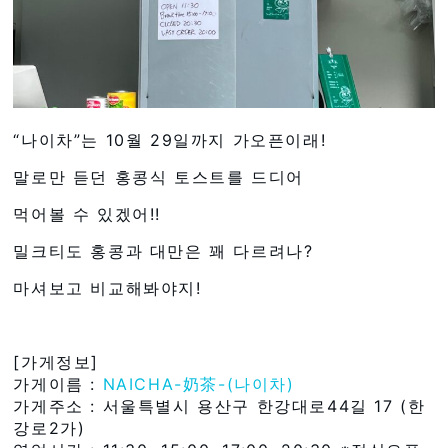
“나이차”는 10월 29일까지 가오픈이래!
말로만 듣던 홍콩식 토스트를 드디어
먹어볼 수 있겠어!!
밀크티도 홍콩과 대만은 꽤 다르려나?
마셔보고 비교해봐야지!
[가게정보]
가게이름 :
NAICHA-奶茶-(나이차)
가게주소 : 서울특별시 용산구 한강대로44길 17 (한
강로2가)