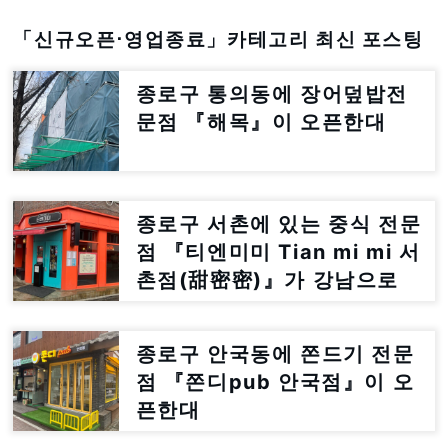
「신규오픈⋅영업종료」카테고리 최신 포스팅
종로구 통의동에 장어덮밥전
문점 『해목』이 오픈한대
종로구 서촌에 있는 중식 전문
점 『티엔미미 Tian mi mi 서
촌점(甜密密)』가 강남으로
이전한대
종로구 안국동에 쫀드기 전문
점 『쫀디pub 안국점』이 오
픈한대