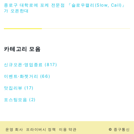
종로구 대학로에 포케 전문점 『슬로우캘리(Slow, Cail)』
가 오픈한대
카테고리 모음
신규오픈⋅영업종료 (817)
이벤트⋅화젯거리 (66)
맛집리뷰 (17)
포스팅모음 (2)
운영 회사
프라이버시 정책
이용 약관
© 중구통신