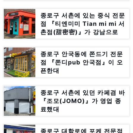
종로구 서촌에 있는 중식 전문
점 『티엔미미 Tian mi mi 서
촌점(甜密密)』가 강남으로
이전한대
종로구 안국동에 쫀드기 전문
점 『쫀디pub 안국점』이 오
픈한대
종로구 서촌에 있던 카페겸 바
『조모(JOMO)』가 영업 종
료했대
종로구 대학로에 포케 전문점