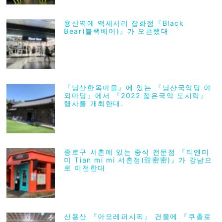
용산역에 액세서리 잡화점『Black
Bear(블랙베어)』가 오픈했대
『남산한옥마을』에 있는 『남산국악당 야
외마당』에서 『2022 젊은국악 도시락』
행사를 개최한대.
종로구 서촌에 있는 중식 전문점 『티엔미
미 Tian mi mi 서촌점(甜密密)』가 강남으
로 이전한대
신용산 『아모레퍼시픽』 건물에 『쿠촐로