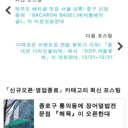
제주도 베이글 맛집 서울 상륙! 중구 신당
동에 『BACARON BAGEL(베카롱베이
글)』이 이전오픈한대
다음 포스팅
다채로운 이벤트로 연말 분위기 가득! 『동
대문 디자인플라자』에서 『DDP 겨울축
제』가 개최된대. 12/21~12/31
「신규오픈⋅영업종료」카테고리 최신 포스팅
종로구 통의동에 장어덮밥전
문점 『해목』이 오픈한대