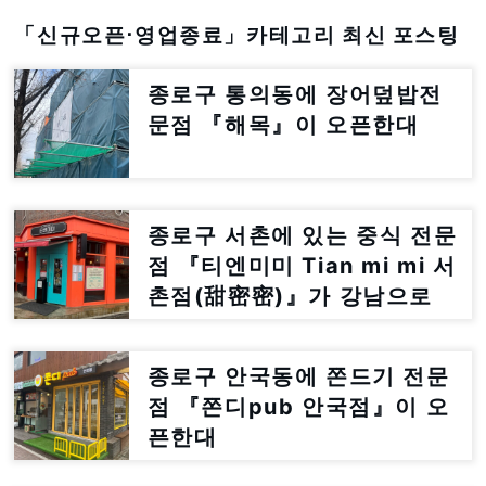
「신규오픈⋅영업종료」카테고리 최신 포스팅
종로구 통의동에 장어덮밥전
문점 『해목』이 오픈한대
종로구 서촌에 있는 중식 전문
점 『티엔미미 Tian mi mi 서
촌점(甜密密)』가 강남으로
이전한대
종로구 안국동에 쫀드기 전문
점 『쫀디pub 안국점』이 오
픈한대