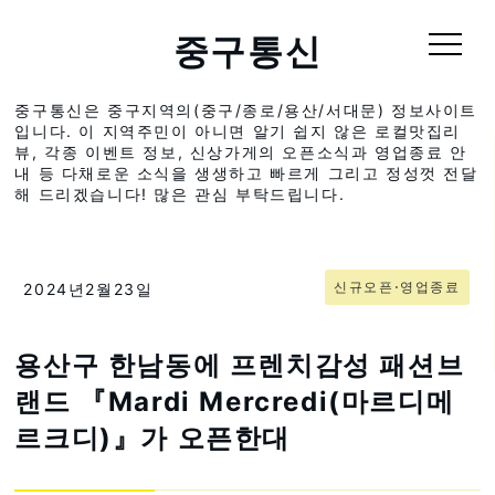
중구통신
중구통신은 중구지역의(중구/종로/용산/서대문) 정보사이트
입니다. 이 지역주민이 아니면 알기 쉽지 않은 로컬맛집리
뷰, 각종 이벤트 정보, 신상가게의 오픈소식과 영업종료 안
내 등 다채로운 소식을 생생하고 빠르게 그리고 정성껏 전달
해 드리겠습니다! 많은 관심 부탁드립니다.
신규오픈⋅영업종료
2024년2월23일
용산구 한남동에 프렌치감성 패션브
랜드 『Mardi Mercredi(마르디메
르크디)』가 오픈한대