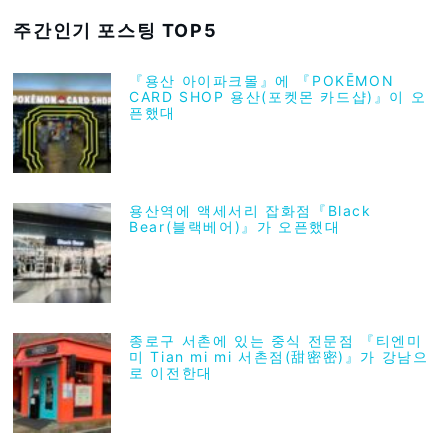
주간인기 포스팅 TOP5
『용산 아이파크몰』에 『POKĒMON
CARD SHOP 용산(포켓몬 카드샵)』이 오
픈했대
용산역에 액세서리 잡화점『Black
Bear(블랙베어)』가 오픈했대
종로구 서촌에 있는 중식 전문점 『티엔미
미 Tian mi mi 서촌점(甜密密)』가 강남으
로 이전한대