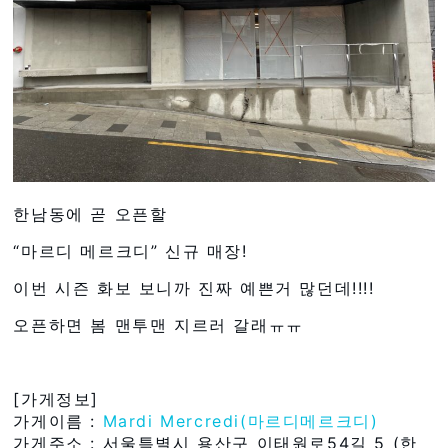
한남동에 곧 오픈할
“마르디 메르크디” 신규 매장!
이번 시즌 화보 보니까 진짜 예쁜거 많던데!!!!
오픈하면 봄 맨투맨 지르러 갈래ㅠㅠ
[가게정보]
가게이름 :
Mardi Mercredi(마르디메르크디)
가게주소 : 서울특별시 용산구 이태원로54길 5 (한