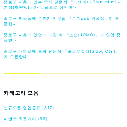
종로구 서촌에 있는 중식 전문점 『티엔미미 Tian mi mi 서
촌점(甜密密)』가 강남으로 이전한대
종로구 안국동에 쫀드기 전문점 『쫀디pub 안국점』이 오
픈한대
종로구 서촌에 있던 카페겸 바 『조모(JOMO)』가 영업 종
료했대
종로구 대학로에 포케 전문점 『슬로우캘리(Slow, Cail)』
가 오픈한대
카테고리 모음
신규오픈⋅영업종료 (817)
이벤트⋅화젯거리 (66)