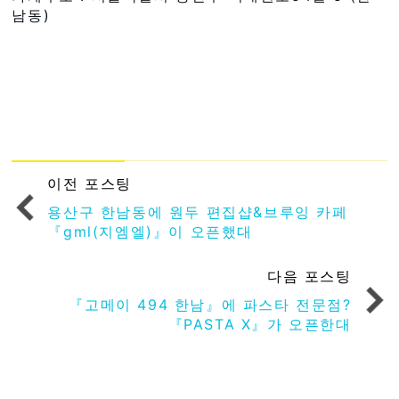
남동)
이전 포스팅
용산구 한남동에 원두 편집샵&브루잉 카페
『gml(지엠엘)』이 오픈했대
다음 포스팅
『고메이 494 한남』에 파스타 전문점?
『PASTA X』가 오픈한대