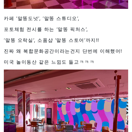
카페 ‘말똥도넛’, ‘말똥 스튜디오’,
포토체험 전시를 하는 ‘말똥 픽처스’,
‘말똥 오락실’, 소품샵 ‘말똥 스토어’까지!!
진짜 왜 복합문화공간이라는건지 단번에 이해했어!
미국 놀이동산 같은 느낌도 들고ㅋㅋㅋ