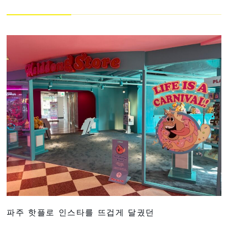
파주 핫플로 인스타를 뜨겁게 달궜던