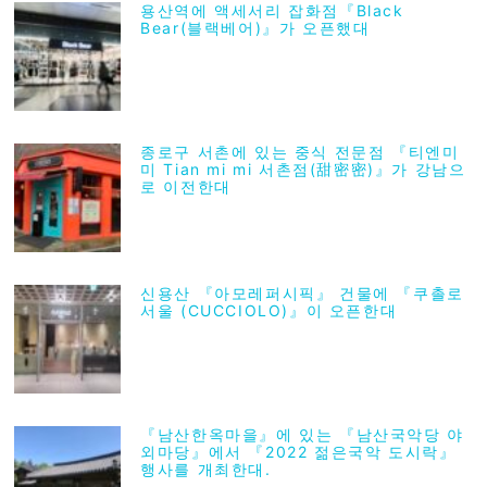
용산역에 액세서리 잡화점『Black
Bear(블랙베어)』가 오픈했대
종로구 서촌에 있는 중식 전문점 『티엔미
미 Tian mi mi 서촌점(甜密密)』가 강남으
로 이전한대
신용산 『아모레퍼시픽』 건물에 『쿠촐로
서울 (CUCCIOLO)』이 오픈한대
『남산한옥마을』에 있는 『남산국악당 야
외마당』에서 『2022 젊은국악 도시락』
행사를 개최한대.