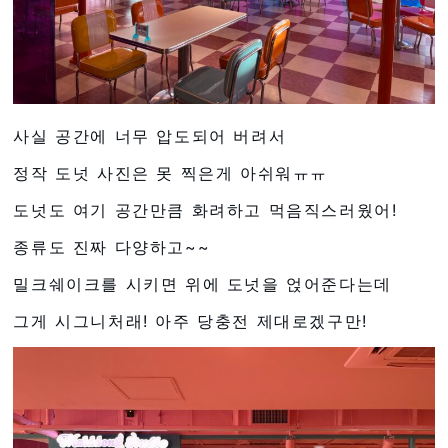
사실 공간에 너무 압도되어 버려서
정작 도넛 사진은 못 찍은게 아쉬워ㅠㅠ
도넛도 여기 공간만큼 화려하고 먹음직스러웠어!
종류도 진짜 다양하고~~
밀크쉐이크를 시키면 위에 도넛을 얹어준다는데
그게 시그니처래! 아주 당충전 제대로겠구만!