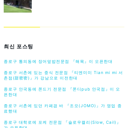
최신 포스팅
종로구 통의동에 장어덮밥전문점 『해목』이 오픈한대
종로구 서촌에 있는 중식 전문점 『티엔미미 Tian mi mi 서
촌점(甜密密)』가 강남으로 이전한대
종로구 안국동에 쫀드기 전문점 『쫀디pub 안국점』이 오
픈한대
종로구 서촌에 있던 카페겸 바 『조모(JOMO)』가 영업 종
료했대
종로구 대학로에 포케 전문점 『슬로우캘리(Slow, Cail)』
가 오픈한대