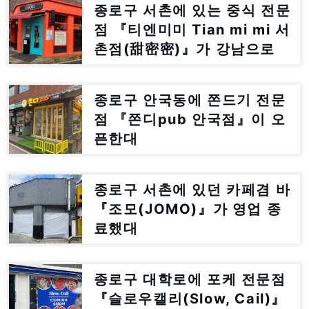
종로구 서촌에 있는 중식 전문
점 『티엔미미 Tian mi mi 서
촌점(甜密密)』가 강남으로
이전한대
종로구 안국동에 쫀드기 전문
점 『쫀디pub 안국점』이 오
픈한대
종로구 서촌에 있던 카페겸 바
『조모(JOMO)』가 영업 종
료했대
종로구 대학로에 포케 전문점
『슬로우캘리(Slow, Cail)』