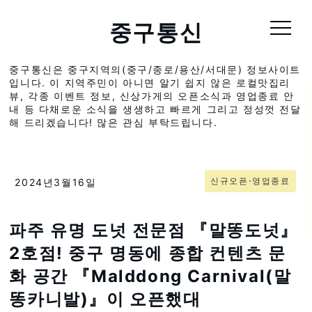
중구통신
중구통신은 중구지역의(중구/종로/용산/서대문) 정보사이트
입니다. 이 지역주민이 아니면 알기 쉽지 않은 로컬맛집리
뷰, 각종 이벤트 정보, 신상가게의 오픈소식과 영업종료 안
내 등 다채로운 소식을 생생하고 빠르게 그리고 정성껏 전달
해 드리겠습니다! 많은 관심 부탁드립니다.
신규오픈⋅영업종료
2024년3월16일
파주 유명 도넛 전문점 『말똥도넛』
2호점! 중구 명동에 종합 컨텐츠 문
화 공간 『Malddong Carnival(말
똥카니발)』이 오픈했대