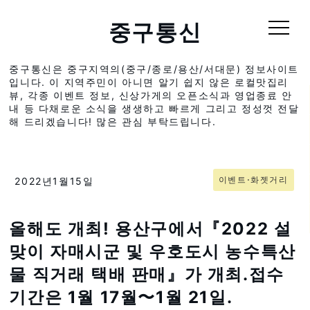
중구통신
중구통신은 중구지역의(중구/종로/용산/서대문) 정보사이트
입니다. 이 지역주민이 아니면 알기 쉽지 않은 로컬맛집리
뷰, 각종 이벤트 정보, 신상가게의 오픈소식과 영업종료 안
내 등 다채로운 소식을 생생하고 빠르게 그리고 정성껏 전달
해 드리겠습니다! 많은 관심 부탁드립니다.
이벤트⋅화젯거리
2022년1월15일
올해도 개최! 용산구에서『2022 설
맞이 자매시군 및 우호도시 농수특산
물 직거래 택배 판매』가 개최.접수
기간은 1월 17월〜1월 21일.