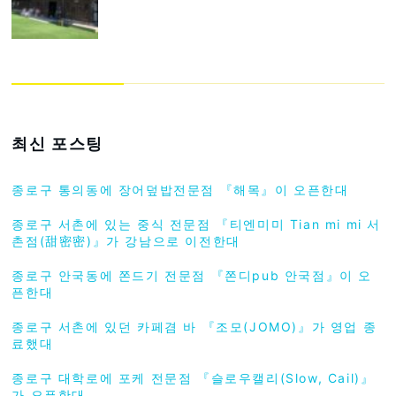
최신 포스팅
종로구 통의동에 장어덮밥전문점 『해목』이 오픈한대
종로구 서촌에 있는 중식 전문점 『티엔미미 Tian mi mi 서
촌점(甜密密)』가 강남으로 이전한대
종로구 안국동에 쫀드기 전문점 『쫀디pub 안국점』이 오
픈한대
종로구 서촌에 있던 카페겸 바 『조모(JOMO)』가 영업 종
료했대
종로구 대학로에 포케 전문점 『슬로우캘리(Slow, Cail)』
가 오픈한대