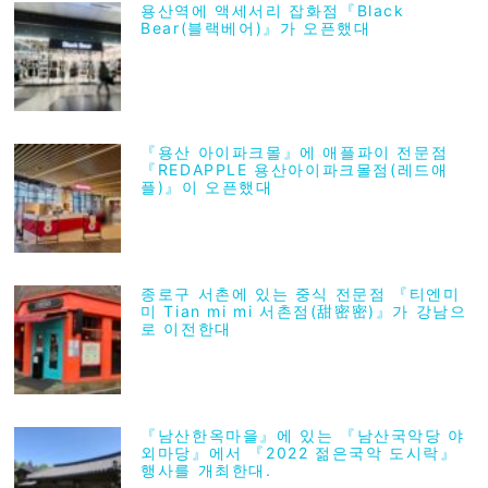
용산역에 액세서리 잡화점『Black
Bear(블랙베어)』가 오픈했대
『용산 아이파크몰』에 애플파이 전문점
『REDAPPLE 용산아이파크몰점(레드애
플)』이 오픈했대
종로구 서촌에 있는 중식 전문점 『티엔미
미 Tian mi mi 서촌점(甜密密)』가 강남으
로 이전한대
『남산한옥마을』에 있는 『남산국악당 야
외마당』에서 『2022 젊은국악 도시락』
행사를 개최한대.