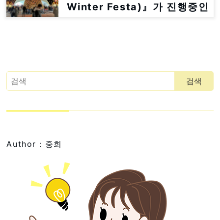
Winter Festa)』가 진행중인
『광화문 광장』에 다녀와봤
어
Author：중희