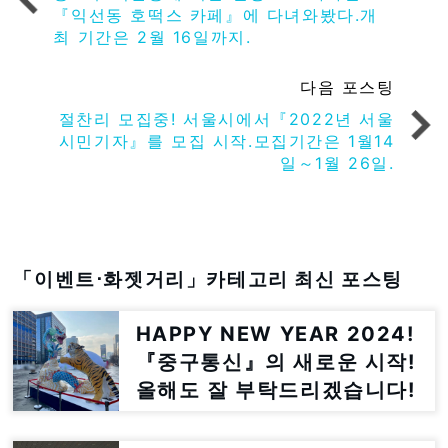
『익선동 호떡스 카페』에 다녀와봤다.개
최 기간은 2월 16일까지.
다음 포스팅
절찬리 모집중! 서울시에서『2022년 서울
시민기자』를 모집 시작.모집기간은 1월14
일～1월 26일.
「이벤트⋅화젯거리」카테고리 최신 포스팅
HAPPY NEW YEAR 2024!
『중구통신』의 새로운 시작!
올해도 잘 부탁드리겠습니다!