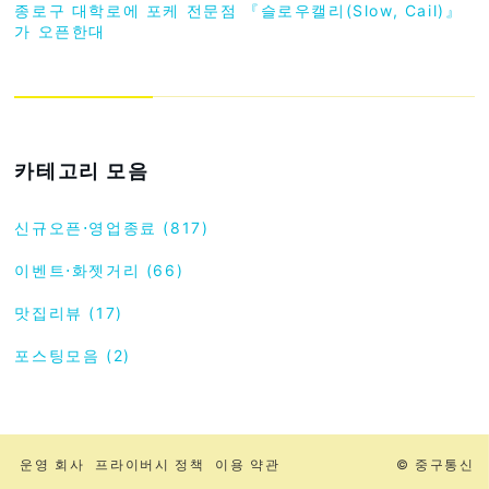
종로구 대학로에 포케 전문점 『슬로우캘리(Slow, Cail)』
가 오픈한대
카테고리 모음
신규오픈⋅영업종료 (817)
이벤트⋅화젯거리 (66)
맛집리뷰 (17)
포스팅모음 (2)
운영 회사
프라이버시 정책
이용 약관
© 중구통신