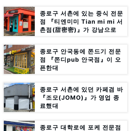
종로구 서촌에 있는 중식 전문
점 『티엔미미 Tian mi mi 서
촌점(甜密密)』가 강남으로
이전한대
종로구 안국동에 쫀드기 전문
점 『쫀디pub 안국점』이 오
픈한대
종로구 서촌에 있던 카페겸 바
『조모(JOMO)』가 영업 종
료했대
종로구 대학로에 포케 전문점