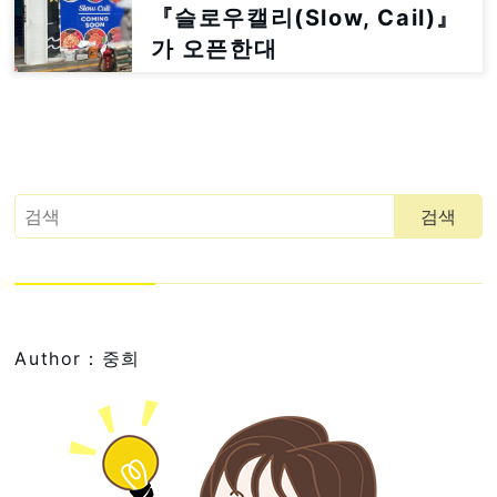
『슬로우캘리(Slow, Cail)』
가 오픈한대
Author：중희