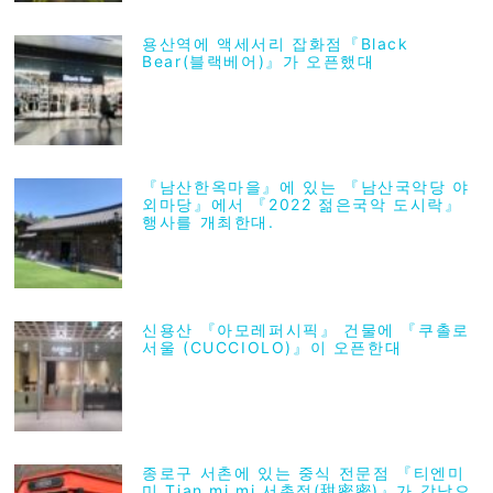
용산역에 액세서리 잡화점『Black
Bear(블랙베어)』가 오픈했대
『남산한옥마을』에 있는 『남산국악당 야
외마당』에서 『2022 젊은국악 도시락』
행사를 개최한대.
신용산 『아모레퍼시픽』 건물에 『쿠촐로
서울 (CUCCIOLO)』이 오픈한대
종로구 서촌에 있는 중식 전문점 『티엔미
미 Tian mi mi 서촌점(甜密密)』가 강남으