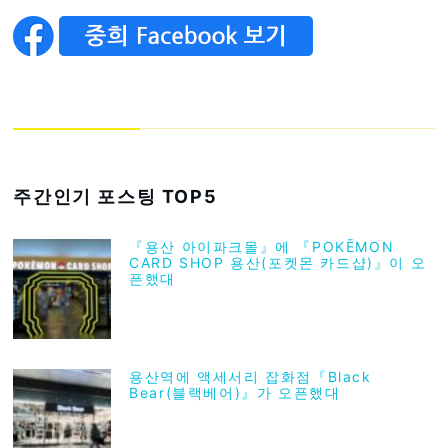
주간인기 포스팅 TOP5
『용산 아이파크몰』에 『POKĒMON
CARD SHOP 용산(포켓몬 카드샵)』이 오
픈했대
용산역에 액세서리 잡화점『Black
Bear(블랙베어)』가 오픈했대