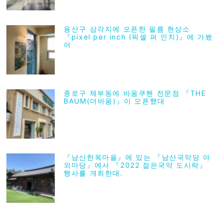
용산구 삼각지에 오픈한 필름 현상소
『pixel per inch (픽셀 퍼 인치)』에 가봤
어
종로구 체부동에 바움쿠헨 전문점 『THE
BAUM(더바움)』이 오픈했대
『남산한옥마을』에 있는 『남산국악당 야
외마당』에서 『2022 젊은국악 도시락』
행사를 개최한대.