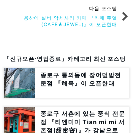
다음 포스팅
용산에 실버 악세사리 카페 『카페 쥬얼
(CAFE★JEWEL)』이 오픈한대
「신규오픈⋅영업종료」카테고리 최신 포스팅
종로구 통의동에 장어덮밥전
문점 『해목』이 오픈한대
종로구 서촌에 있는 중식 전문
점 『티엔미미 Tian mi mi 서
촌점(甜密密)』가 강남으로