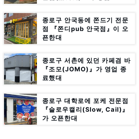
이전한대
종로구 안국동에 쫀드기 전문
점 『쫀디pub 안국점』이 오
픈한대
종로구 서촌에 있던 카페겸 바
『조모(JOMO)』가 영업 종
료했대
종로구 대학로에 포케 전문점
『슬로우캘리(Slow, Cail)』
가 오픈한대