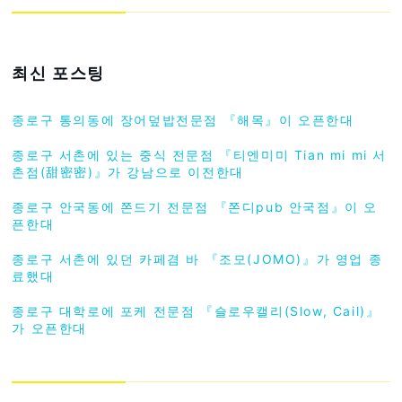
최신 포스팅
종로구 통의동에 장어덮밥전문점 『해목』이 오픈한대
종로구 서촌에 있는 중식 전문점 『티엔미미 Tian mi mi 서
촌점(甜密密)』가 강남으로 이전한대
종로구 안국동에 쫀드기 전문점 『쫀디pub 안국점』이 오
픈한대
종로구 서촌에 있던 카페겸 바 『조모(JOMO)』가 영업 종
료했대
종로구 대학로에 포케 전문점 『슬로우캘리(Slow, Cail)』
가 오픈한대