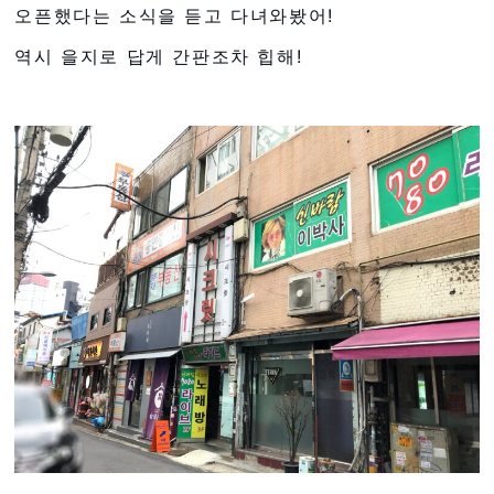
오픈했다는 소식을 듣고 다녀와봤어!
역시 을지로 답게 간판조차 힙해!