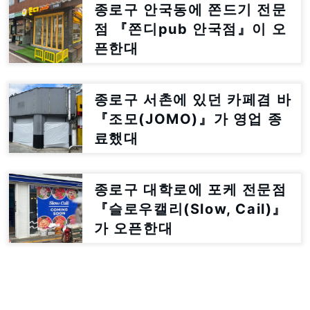
종로구 안국동에 쫀드기 전문
점 『쫀디pub 안국점』이 오
픈한대
종로구 서촌에 있던 카페겸 바
『조모(JOMO)』가 영업 종
료했대
종로구 대학로에 포케 전문점
『슬로우캘리(Slow, Cail)』
가 오픈한대