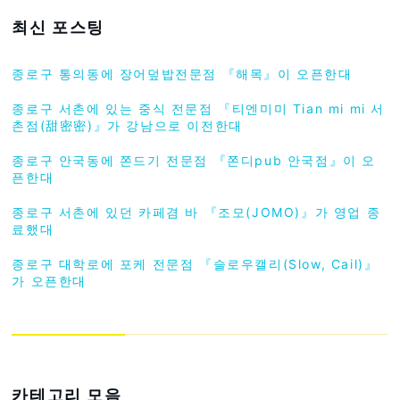
최신 포스팅
종로구 통의동에 장어덮밥전문점 『해목』이 오픈한대
종로구 서촌에 있는 중식 전문점 『티엔미미 Tian mi mi 서
촌점(甜密密)』가 강남으로 이전한대
종로구 안국동에 쫀드기 전문점 『쫀디pub 안국점』이 오
픈한대
종로구 서촌에 있던 카페겸 바 『조모(JOMO)』가 영업 종
료했대
종로구 대학로에 포케 전문점 『슬로우캘리(Slow, Cail)』
가 오픈한대
카테고리 모음