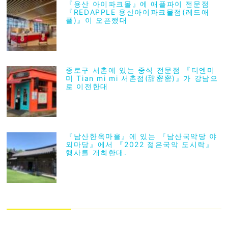
『용산 아이파크몰』에 애플파이 전문점
『REDAPPLE 용산아이파크몰점(레드애
플)』이 오픈했대
종로구 서촌에 있는 중식 전문점 『티엔미
미 Tian mi mi 서촌점(甜密密)』가 강남으
로 이전한대
『남산한옥마을』에 있는 『남산국악당 야
외마당』에서 『2022 젊은국악 도시락』
행사를 개최한대.