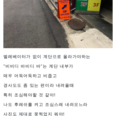
엘레베이터가 없이 계단으로 올라가야하는
“비비디 바비디 바”는 계단 내부가
매우 어둑어둑하고 비좁고
경사도도 좀 있는 편이라 내려올때
특히 조심해야할 것 같아!
나도 후레쉬를 켜고 조심스레 내려오느라
사진도 제대로 못찍었지 뭐야!