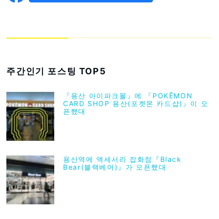
주간인기 포스팅 TOP5
『용산 아이파크몰』에 『POKĒMON
CARD SHOP 용산(포켓몬 카드샵)』이 오
픈했대
용산역에 액세서리 잡화점『Black
Bear(블랙베어)』가 오픈했대