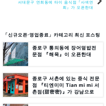
서대문구 연희동에 타이 음식점『사색연
희』가 오픈한대
「신규오픈⋅영업종료」카테고리 최신 포스팅
종로구 통의동에 장어덮밥전
문점 『해목』이 오픈한대
종로구 서촌에 있는 중식 전문
점 『티엔미미 Tian mi mi 서
촌점(甜密密)』가 강남으로
이전한대